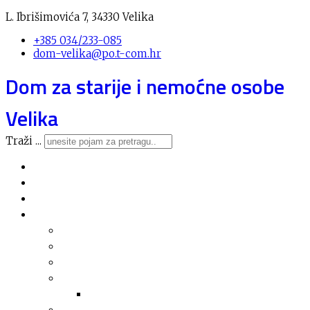
L. Ibrišimovića 7, 34330 Velika
+385 034/233-085
dom-velika@po.t-com.hr
Dom za starije i nemoćne osobe
Velika
Traži ...
Novosti
O domu
Usluge
Nabava
Plan nabave
Registar nabave
Jednostavna nabava
Financijska izvješća
Arhiva financijskih izvješća