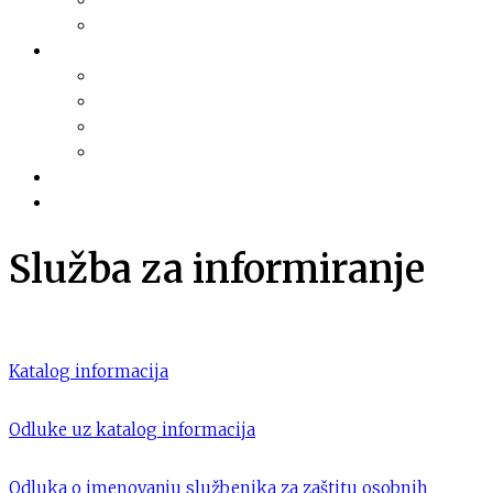
Financijski planovi
Transparentnost
Dokumentacija
Pravni akti
Služba za informiranje
Izvješća i najave sjednica
Razno
Galerija
Informacije
Služba za informiranje
Katalog informacija
Odluke uz katalog informacija
Odluka o imenovanju službenika za zaštitu osobnih