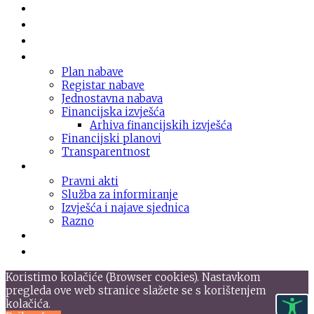
Novosti
O domu
Usluge
Nabava
Plan nabave
Registar nabave
Jednostavna nabava
Financijska izvješća
Arhiva financijskih izvješća
Financijski planovi
Transparentnost
Dokumentacija
Pravni akti
Služba za informiranje
Izvješća i najave sjednica
Razno
Galerija
Informacije
Koristimo kolačiće (Browser cookies). Nastavkom
pregleda ove web stranice slažete se s korištenjem
kolačića.