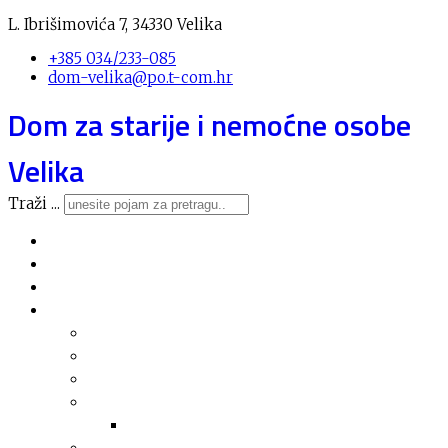
L. Ibrišimovića 7, 34330 Velika
+385 034/233-085
dom-velika@po.t-com.hr
Dom za starije i nemoćne osobe
Velika
Traži ...
Novosti
O domu
Usluge
Nabava
Plan nabave
Registar nabave
Jednostavna nabava
Financijska izvješća
Arhiva financijskih izvješća