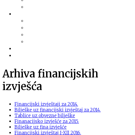
Financijski planovi
Transparentnost
Dokumentacija
Pravni akti
Služba za informiranje
Izvješća i najave sjednica
Razno
Galerija
Informacije
Arhiva financijskih
izvješća
Financijski izvještaji za 2014.
Bilješke uz financijski izvještaj za 2014.
Tablice uz obvezne bilješke
Finanacijsko izvješće za 2015.
Bilješke uz fina izvješće
Financijski izvještaj I-XII 2016.