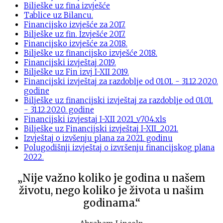
Bilješke uz fina izvješće
Tablice uz Bilancu.
Financijsko izvješće za 2017.
Bilješke uz fin. Izvješće 2017.
Financijsko izvješće za 2018.
Bilješke uz financijsko izvješće 2018.
Financijski izvještaj 2019.
Bilješke uz Fin izvj I-XII 2019.
Financijski izvještaj za razdoblje od 01.01. - 31.12.2020.
godine
Bilješke uz financijski izvještaj za razdoblje od 01.01.
- 31.12.2020. godine
Financijski izvjestaj I-XII 2021_v704.xls
Bilješke uz Financijski izvještaj I-XII_2021.
Izvještaj o izvšenju plana za 2021. godinu
Polugodišnji izvještaj o izvršenju financijskog plana
2022.
„Nije važno koliko je godina u našem
životu, nego koliko je života u našim
godinama.“