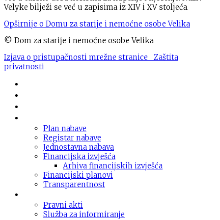
Velyke bilježi se već u zapisima iz XIV i XV stoljeća.
Opširnije o Domu za starije i nemoćne osobe Velika
© Dom za starije i nemoćne osobe Velika
Izjava o pristupačnosti mrežne stranice
Zaštita
privatnosti
Novosti
O domu
Usluge
Nabava
Plan nabave
Registar nabave
Jednostavna nabava
Financijska izvješća
Arhiva financijskih izvješća
Financijski planovi
Transparentnost
Dokumentacija
Pravni akti
Služba za informiranje